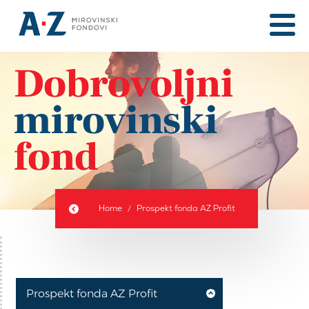
Dobrovoljni
mirovinski
fond
Home
Prospekt fonda AZ Profit
Prospekt fonda AZ Profit