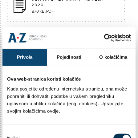
2020.
970 KB .PDF
PROSPEKT AZ PROFIT 31.03. 2020.
929 KB .PDF
Privola
Pojedinosti
O kolačićima
PROSPEKT AZ PROFIT_OŽUJAK
2020
Ova web-stranica koristi kolačiće
972 KB .PDF
Kada posjetite određenu internetsku stranicu, ona može
pohraniti ili dohvatiti podatke u vašem pregledniku
uglavnom u obliku kolačića (eng. cookies). Upravljajte
PROSPEKT AZ PROFIT OŽUJAK
svojim kolačićima ovdje.
12.03.2019
887 KB .PDF
O