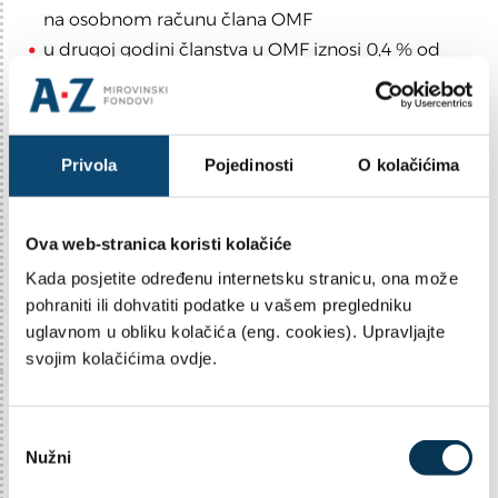
na osobnom računu člana OMF
u drugoj godini članstva u OMF iznosi 0,4 % od
iznosa na osobnom računu člana OMF
a u trećoj godine članstva u OMF iznosi 0,2 % od
iznosa na osobnom računu člana OMF
Privola
Pojedinosti
O kolačićima
Nakon tri godine neprekidnog članstva u istom
OMF, promjena OMF je bez naknade.
Ova web-stranica koristi kolačiće
Obvezni mirovinski fond moguće je promijeniti
Kada posjetite određenu internetsku stranicu, ona može
svakih 15 dana.
pohraniti ili dohvatiti podatke u vašem pregledniku
uglavnom u obliku kolačića (eng. cookies). Upravljajte
svojim kolačićima ovdje.
O
Nužni
d
a