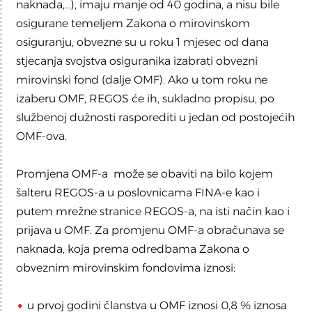
naknada,…), imaju manje od 40 godina, a nisu bile
osigurane temeljem Zakona o mirovinskom
osiguranju, obvezne su u roku 1 mjesec od dana
stjecanja svojstva osiguranika izabrati obvezni
mirovinski fond (dalje OMF). Ako u tom roku ne
izaberu OMF, REGOS će ih, sukladno propisu, po
službenoj dužnosti rasporediti u jedan od postojećih
OMF-ova.
Promjena OMF-a može se obaviti na bilo kojem
šalteru REGOS-a u poslovnicama FINA-e kao i
putem mrežne stranice REGOS-a, na isti način kao i
prijava u OMF. Za promjenu OMF-a obračunava se
naknada, koja prema odredbama Zakona o
obveznim mirovinskim fondovima iznosi:
u prvoj godini članstva u OMF iznosi 0,8 % iznosa