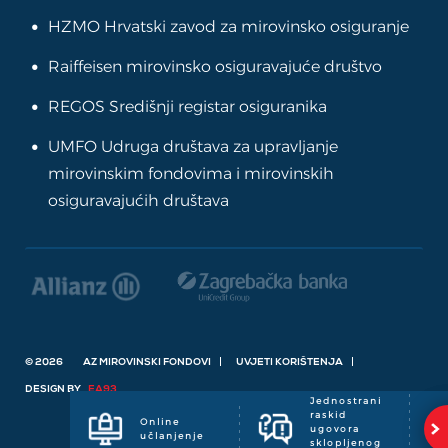
HZMO Hrvatski zavod za mirovinsko osiguranje
Raiffeisen mirovinsko osiguravajuće društvo
REGOS Središnji registar osiguranika
UMFO Udruga društava za upravljanje
mirovinskim fondovima i mirovinskih
osiguravajućih društava
© 2026
AZ MIROVINSKI FONDOVI
UVJETI KORIŠTENJA
DESIGN BY
EA93
Jednostrani
Jednostrani
raskid
raskid
Online
Online
ugovora
ugovora
učlanjenje
učlanjenje
sklopljenog
sklopljenog