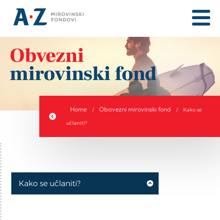
Obvezni
mirovinski fond
Home
Obavezni mirovinski fond
/
/
Kako se
učlaniti?
Kako se učlaniti?