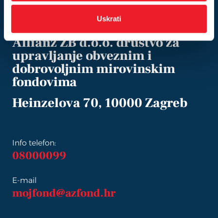
Uskrati
Allianz ZB d.o.o. društvo za
upravljanje obveznim i
dobrovoljnim mirovinskim
fondovima
Heinzelova 70, 10000 Zagreb
Info telefon:
08000099
E-mail
mojfond@azfond.hr