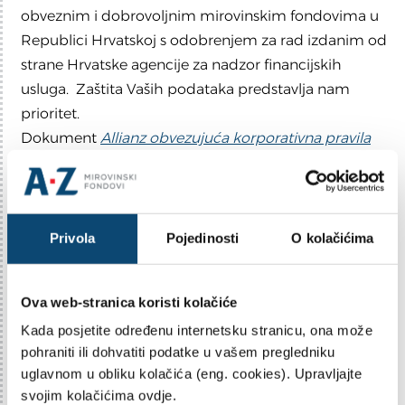
obveznim i dobrovoljnim mirovinskim fondovima u
Republici Hrvatskoj s odobrenjem za rad izdanim od
strane Hrvatske agencije za nadzor financijskih
usluga. Zaštita Vaših podataka predstavlja nam
prioritet.
Dokument
Allianz obvezujuća korporativna pravila
opisuje standard zaštite osobnih podataka društva
Allianz i opisuju vaša prava u pogledu prijenosa,
načina postupanja, ostvarenja svojih prava ili
ulaganja prigovora na takve prijenose kao i način na
Privola
Pojedinosti
O kolačićima
koji nam se možete obratiti.
U dokumentu „
Informacije o prikupljanju osobnih
Ova web-stranica koristi kolačiće
podataka
“ koji članovi mogu naći i na lokaciji Osobni
Kada posjetite određenu internetsku stranicu, ona može
račun objašnjeno je koji se osobni podaci i kako
pohraniti ili dohvatiti podatke u vašem pregledniku
prikupljaju, razlozi prikupljanja i obrade te kome isti
uglavnom u obliku kolačića (eng. cookies). Upravljajte
mogu biti dostupni ili dostavljeni. Molimo Vas da
svojim kolačićima ovdje.