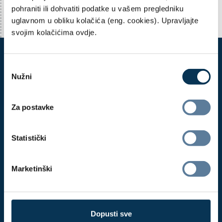
pohraniti ili dohvatiti podatke u vašem pregledniku
uglavnom u obliku kolačića (eng. cookies). Upravljajte
svojim kolačićima ovdje.
O
Nužni
d
a
b
Za postavke
i
Allianz ZB d.o.o. društvo za
r
upravljanje obveznim i
p
Statistički
dobrovoljnim mirovinskim
r
fondovima
i
Marketinški
s
Heinzelova 70, 10000 Zagreb
t
a
n
Dopusti sve
Info telefon:
k