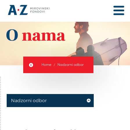
O
nama
Home
Nadzorni odbor
Nadzorni odbor