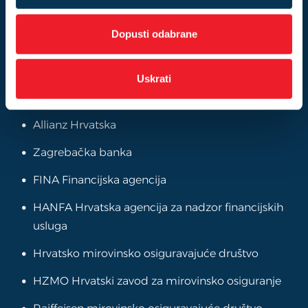
08000099
a
Dopusti odabrane
E-mail
mojfond@azfond.hr
Uskrati
Allianz Hrvatska
Zagrebačka banka
FINA Financijska agencija
HANFA Hrvatska agencija za nadzor financijskih
usluga
Hrvatsko mirovinsko osiguravajuće društvo
HZMO Hrvatski zavod za mirovinsko osiguranje