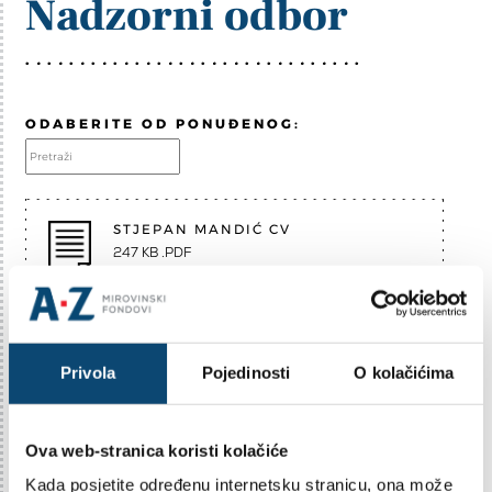
Nadzorni odbor
ODABERITE OD PONUĐENOG:
STJEPAN MANDIĆ CV
247 KB .PDF
false .PDF
Privola
Pojedinosti
O kolačićima
Ova web-stranica koristi kolačiće
NA VRH
Kada posjetite određenu internetsku stranicu, ona može