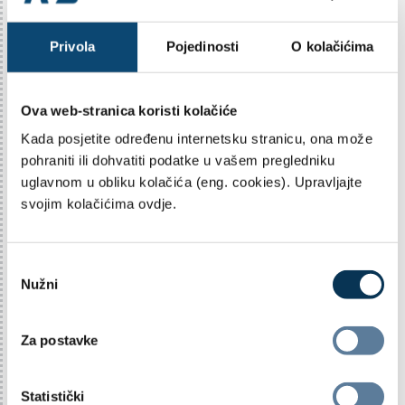
AZ OMF A 2019 GODIŠNJE
Privola
Pojedinosti
O kolačićima
REVIDIRANO IZVJEŠĆE
2 MB .PDF
Ova web-stranica koristi kolačiće
Kada posjetite određenu internetsku stranicu, ona može
AZ OMF KATEGORIJE A 2018.
GODIŠNJE REVIDIRANO IZVJEŠĆE
pohraniti ili dohvatiti podatke u vašem pregledniku
2 MB .PDF
uglavnom u obliku kolačića (eng. cookies). Upravljajte
svojim kolačićima ovdje.
AZ OMF KATEGORIJE A 2017.
GODIŠNJE REVIDIRANO IZVJEŠĆE
O
537 KB .PDF
Nužni
d
a
b
Za postavke
i
AZ OMF KATEGORIJE A 2016.
GODIŠNJE REVIDIRANO IZVJEŠĆE
r
813 KB .PDF
p
Statistički