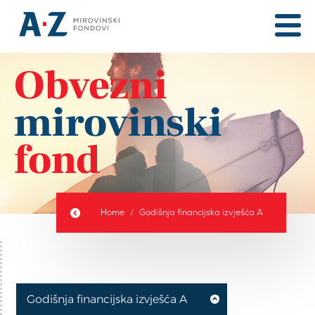
Obvezni
mirovinski
fond
Home
Godišnja financijska izvješća A
Godišnja financijska izvješća A