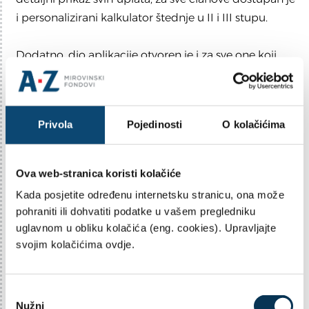
i personalizirani kalkulator štednje u II i III stupu.
Dodatno, dio aplikacije otvoren je i za sve one koji
nisu članovi AZ obveznih mirovinskih fondova, a žele
se informirati o obveznim i dobrovoljnim
mirovinskim fondovima.
Privola
Pojedinosti
O kolačićima
Više o aplikaciji i njenim sadržajima pronađite na
sljedećoj poveznici
Ova web-stranica koristi kolačiće
https://www.azfond.hr/za-clanove/mobilna-
Kada posjetite određenu internetsku stranicu, ona može
aplikacija/
pohraniti ili dohvatiti podatke u vašem pregledniku
uglavnom u obliku kolačića (eng. cookies). Upravljajte
svojim kolačićima ovdje.
ZA ČLANOVE
30.04.2026
OBJAVLJENI NOVI PROSPEKTI
O
Nužni
d