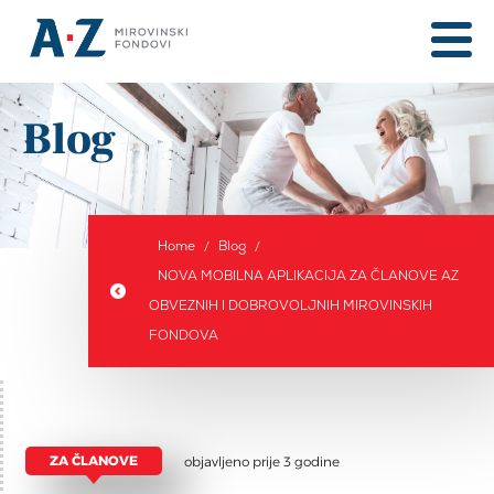
Blog
Home
Blog
NOVA MOBILNA APLIKACIJA ZA ČLANOVE AZ
OBVEZNIH I DOBROVOLJNIH MIROVINSKIH
FONDOVA
ZA ČLANOVE
objavljeno prije 3 godine