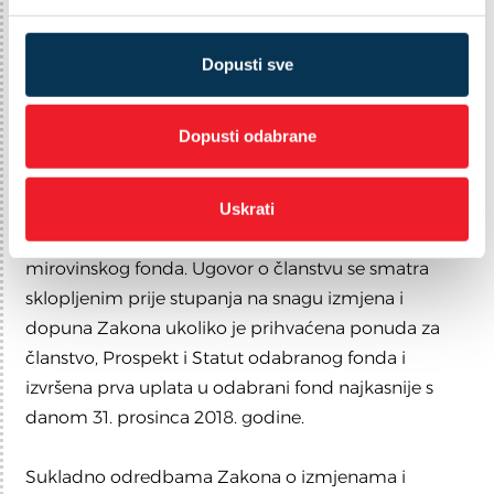
Informacija članovima koji su sklopili ugovor o
t
a
članstvu prije 1. siječnja 2019. godine i ostvarili
n
pravo na mirovinu:
Dopusti sve
k
Članovi koji su ugovor o članstvu sklopili prije
a
stupanja na snagu Zakona i ostvarili pravo na
Dopusti odabrane
mirovinu i dalje imaju pravo na jednokratnu isplatu
za iznose do 10.000 kuna na osobnom računu člana
fonda sukladno odredbama ugovora o članstvu,
Uskrati
Statutu i Prospektu odabranog dobrovoljnog
mirovinskog fonda. Ugovor o članstvu se smatra
sklopljenim prije stupanja na snagu izmjena i
dopuna Zakona ukoliko je prihvaćena ponuda za
članstvo, Prospekt i Statut odabranog fonda i
izvršena prva uplata u odabrani fond najkasnije s
danom 31. prosinca 2018. godine.
Sukladno odredbama Zakona o izmjenama i