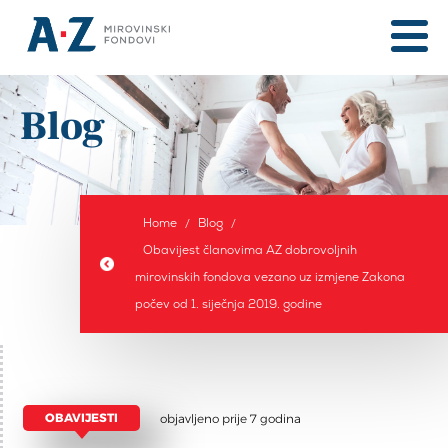
Blog
Home
Blog
Obavijest članovima AZ dobrovoljnih
mirovinskih fondova vezano uz izmjene Zakona
počev od 1. siječnja 2019. godine
OBAVIJESTI
objavljeno prije 7 godina