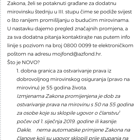
Zakona, želi se potaknuti građane za dodatnu
mirovinsku štednju u III. stupu čime se podiže svijest
o što ranijem promišljanju o budućim mirovinama.
U nastavku dajemo pregled značajnih promjena, a
za sva dodatna pitanja kontaktirajte nas putem info
linije s pozivom na broj 0800 0099 te elektroničkom
poštom na adresu mojfond@azfond.hr.
Što je NOVO?
1. dobna granica za ostvarivanje prava iz
dobrovoljnog mirovinskog osiguranja (pravo na
mirovinu) je 55 godina života.
Izmjenama Zakona promijenjena je dob za
ostvarivanje prava na mirovinu s 50 na 55 godina
za osobe koje su sklopile ugovor o članstvu¹
počev od 1. siječnja 2019. godine ili kasnije.
Dakle, nema automatske primjene Zakona na
članove koji su ugovor sklopili prije stupanja na