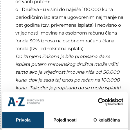
ostvariti putem:
o Društva – u visini do najviše 100.000 kuna
periodičnim isplatama ugovorenim najmanje na
pet godina (tzv. privremena isplata) i neovisno o
vrijednosti imovine na osobnom računu člana
fonda 30% iznosa na osobnom računu člana
fonda (tzv. jednokratna isplata)
Do izmjena Zakona je bilo propisano da se
isplata putem mirovinskog društva može vršiti
samo ako je vrijednost imovine niža od 50.000
kuna, dok je sada taj iznos povećan na 100.000
kuna. Također je propisano da se može isplatiti
najviše 30% iznosa na računu člana fonda,
neovisno o vrijednosti imovine na osobnom
računu člana fonda po ostvarivanju prava na
mirovinu. O takvoj isplati Društvo će obavijestiti
Privola
Pojedinosti
O kolačićima
društvo za mirovinsko osiguranje kako ne bi