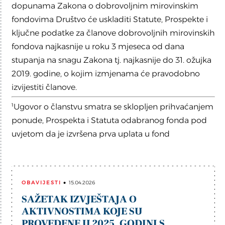
dopunama Zakona o dobrovoljnim mirovinskim
fondovima Društvo će uskladiti Statute, Prospekte i
ključne podatke za članove dobrovoljnih mirovinskih
fondova najkasnije u roku 3 mjeseca od dana
stupanja na snagu Zakona tj. najkasnije do 31. ožujka
2019. godine, o kojim izmjenama će pravodobno
izvijestiti članove.
¹Ugovor o članstvu smatra se sklopljen prihvaćanjem
ponude, Prospekta i Statuta odabranog fonda pod
uvjetom da je izvršena prva uplata u fond
OBAVIJESTI
15.04.2026
SAŽETAK IZVJEŠTAJA O
AKTIVNOSTIMA KOJE SU
PROVEDENE U 2025. GODINI S