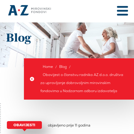
Blog
Home
Blog
Obavijest o članstvu radnika AZ d.o.o. društva
za upravljanje dobrovoljnim mirovinskim
fondovima u Nadzornom odboru izdavatelja
OBAVIJESTI
objavljeno prije 11 godina