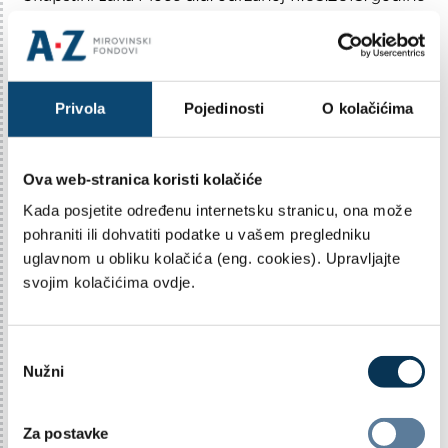
imenovan članom Nadzornog odbora. AZ
dobrovoljni mirovinski fondovi kojima Društvo
upravlja imaju u svojem portfelju dionice Luke Ploče
d.d.
Privola
Pojedinosti
O kolačićima
Ova web-stranica koristi kolačiće
OBAVIJESTI
15.04.2026
Kada posjetite određenu internetsku stranicu, ona može
SAŽETAK IZVJEŠTAJA O
pohraniti ili dohvatiti podatke u vašem pregledniku
AKTIVNOSTIMA KOJE SU
uglavnom u obliku kolačića (eng. cookies). Upravljajte
PROVEDENE U 2025. GODINI S
svojim kolačićima ovdje.
CILJEM OSNAŽIVANJA
FINANCIJSKE PISMENOSTI
O
Nužni
d
a
b
Za postavke
i