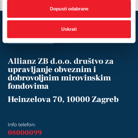
a
Dopusti odabrane
Uskrati
Allianz ZB d.o.o. društvo za
upravljanje obveznim i
dobrovoljnim mirovinskim
fondovima
Heinzelova 70, 10000 Zagreb
Info telefon:
08000099