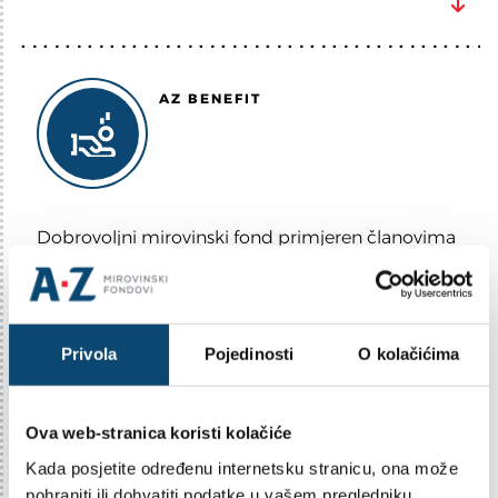
AZ BENEFIT
Dobrovoljni mirovinski fond primjeren članovima
kojim je sigurnost važnija od prinosa. U pravilu su
to osobe koje će u prosjeku kraće štedjeti i imati
manje vremena do isplate, da bi prinos fonda
Privola
Pojedinosti
O kolačićima
bitno utjecao na visinu njihove dodatne mirovine.
Detaljne informacije o AZ benefitu možete
pronaći u Prospektu i Statutu Fonda.
Ova web-stranica koristi kolačiće
Kada posjetite određenu internetsku stranicu, ona može
pohraniti ili dohvatiti podatke u vašem pregledniku