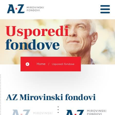
Usporedi
fondove
Home
/
Usporedi fondove
AZ Mirovinski fondovi