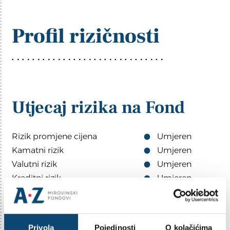
Profil rizičnosti
Utjecaj rizika na Fond
Rizik promjene cijena
Umjeren
Kamatni rizik
Umjeren
Valutni rizik
Umjeren
Kreditni rizik
Umjeren
Rizik namire
Nizak
Rizik likvidnosti
Umjeren
Rizici koncentracije:
Privola
Pojedinosti
O kolačićima