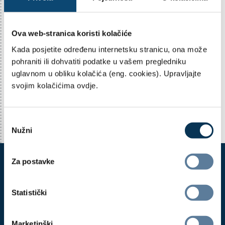
- u Republiku Hrvatsku*
Vrlo visok
- u zemlji
Nizak
- u izdavatelju
Nizak
Ova web-stranica koristi kolačiće
- u sektoru
Nizak
Kada posjetite određenu internetsku stranicu, ona može
Operativni rizik
Vrlo Nizak
pohraniti ili dohvatiti podatke u vašem pregledniku
uglavnom u obliku kolačića (eng. cookies). Upravljajte
* Budući da je rizik koncentracije u Republiku
svojim kolačićima ovdje.
Hrvatsku zasebno izdvojen, ostali rizici koncentracije
ne obuhvaćaju RH.
O
Nužni
d
a
b
Za postavke
i
r
p
Statistički
r
i
Marketinški