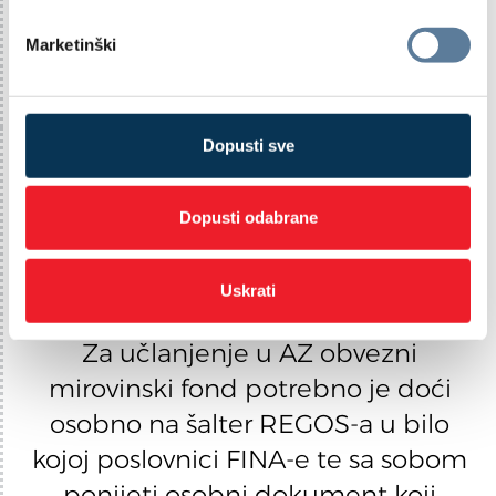
r
PREGLEDAJTE ARHIVU
i
Marketinški
s
t
a
n
Dopusti sve
k
a
Dopusti odabrane
Kako se
učlaniti?
Uskrati
Za učlanjenje u AZ obvezni
mirovinski fond potrebno je doći
osobno na šalter REGOS-a u bilo
kojoj poslovnici FINA-e te sa sobom
ponijeti osobni dokument koji