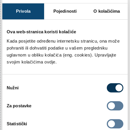
ZA LISTOPAD, 2025.
289 KB .PDF
Privola
Pojedinosti
O kolačićima
Ova web-stranica koristi kolačiće
PODACI ZA AZ OMF KATEGORIJE B
ZA RUJAN, 2025.
Kada posjetite određenu internetsku stranicu, ona može
288 KB .PDF
pohraniti ili dohvatiti podatke u vašem pregledniku
uglavnom u obliku kolačića (eng. cookies). Upravljajte
svojim kolačićima ovdje.
PODACI ZA AZ OMF KATEGORIJE B
ZA KOLOVOZ, 2025.
289 KB .PDF
O
Nužni
d
a
PODACI ZA AZ OMF KATEGORIJE B
b
Za postavke
ZA SRPANJ, 2025.
i
288 KB .PDF
r
p
Statistički