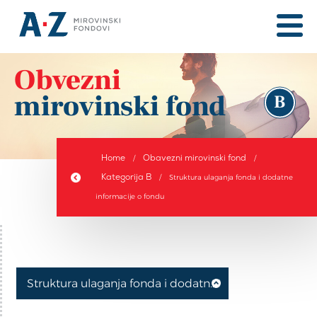
Obvezni
mirovinski fond
B
Home
Obavezni mirovinski fond
/
/
Kategorija B
/
Struktura ulaganja fonda i dodatne
informacije o fondu
Struktura ulaganja fonda i dodatne informacije o fondu